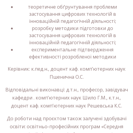
теоретичне обґрунтування проблеми
застосування цифрових технологій в
інноваційній педагогічній діяльності;
розробку методики підготовки до
застосування цифрових технологій в
інноваційній педагогічній діяльності;
експериментальне підтвердження
ефективності розробленої методики
Керівник: к.пед.н., доцент каф. комп’ютерних наук
Пшенична О.С.
Відповідальні виконавці: д.т.н., професор, завідувач
кафедри . комп’ютерних наук Шило Г.М., к.т.н.,
доцент каф. комп’ютерних наук Решевська К.С.
До роботи над проєктом також залучені здобувачі
освіти: освітньо-професійних програм «Середня