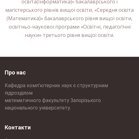
освіта(Інформатика)» бакалаврського і
магістерського рівнів вищої освіти, «Середня освіта
(Математика)» бакалаврського рівня вищої освіти,
освітньо-наукової програми «Освітні, педагогічні
науки» третього рівня вищої освіти.
Про нас
Кафедра комп'ютерних наук є структурним
підрозділом
математичного факультету Запорізького
національного університету.
Контакти